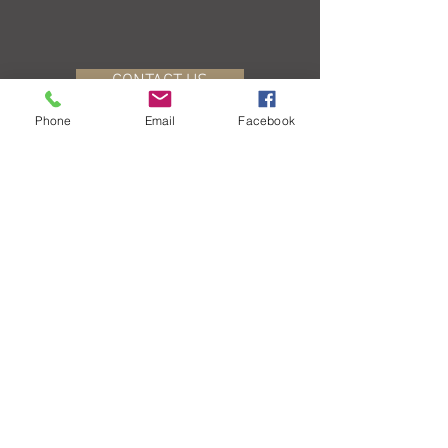
CONTACT US
Phone
Email
Facebook
BACK TO TOP
Política de privacidad
Copyright ©2018 Jonathan Santos
Delgado